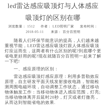
led雷达感应吸顶灯与人体感应
吸顶灯的区别在哪
浏览数量：
1512
作者： LED照明厂家 发布时间：
2018-05-11 来源：
百分百照明
["wechat","weibo","qzone","douban","email"]
随着人们环保节能意识的提高，人们越来越
重视节能，LED雷达感应吸顶灯跟人体感应吸顶
灯应运而生，这两者有什么区别的呢?到底哪个更
省电更好用的呢?现在就随百分百照明一起来了解
一下吧!
一、感应原理的区别：
雷达感应吸顶灯感应原理：利用多普勒效应
原理，自主研发平面天线发射接收电路，智能检
测周围电磁环境，自动调整工作状态，通过移动
物体触发工作：当移动物体进入感应范围，灯亮;
当移动物体离开后延时20秒，灯灭或者灯微亮，
从而达到智能省电的效果.