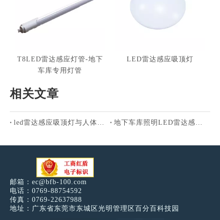
T8LED雷达感应灯管-地下
LED雷达感应吸顶灯
车库专用灯管
相关文章
led雷达感应吸顶灯与人体感应吸顶灯的区别在哪
地下车库照明LED雷达感应灯管有什么优点
邮箱：
ec@bfb-100.com
电话：0769-88754592
传真：0769-22637988
地址：广东省东莞市东城区光明管理区百分百科技园