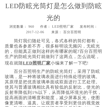
LED防眩光筒灯是怎么做到防眩
光的
浏览数量：
960
作者： LED照明厂家 发布时间：
2017-12-06 来源：
百分百照明
["wechat","weibo","qzone","douban","email"]
筒灯我们随处可见，各式各样的筒灯都有，
质量也各参差不齐，很多标明说无频闪，无眩光
的，但能真正做到这样的有哪家的呢?百分百照明
生产的防眩光筒灯就做到了这两点，怎么说呢，
现在就随
LED照明厂家
小编来了解一下吧!
百分百照明生产的防眩光筒灯，采用了防眩
玻璃，是一种将玻璃表面进行特殊处理的玻璃。
其原理是把优质玻璃单面或双面进行工艺处理。
使其与普通玻璃相比具有较低的反射比，使光的
反射率降低到1%以下，从而降低环境光的干扰，
提高画面的清晰度和能度，减少屏幕反光，使图
像更清晰、逼真。让观赏者享受到更佳的视觉效