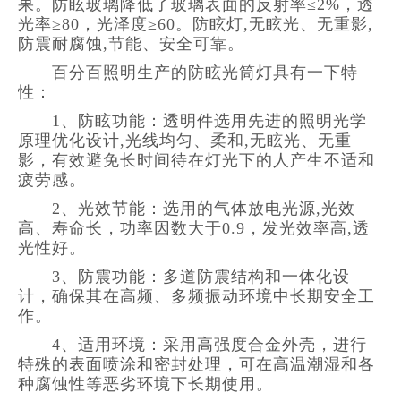
果。防眩玻璃降低了玻璃表面的反射率≤2%，透
光率≥80，光泽度≥60。防眩灯,无眩光、无重影,
防震耐腐蚀,节能、安全可靠。
百分百照明生产的防眩光筒灯具有一下特
性：
1、防眩功能：透明件选用先进的照明光学
原理优化设计,光线均匀、柔和,无眩光、无重
影，有效避免长时间待在灯光下的人产生不适和
疲劳感。
2、光效节能：选用的气体放电光源,光效
高、寿命长，功率因数大于0.9，发光效率高,透
光性好。
3、防震功能：多道防震结构和一体化设
计，确保其在高频、多频振动环境中长期安全工
作。
4、适用环境：采用高强度合金外壳，进行
特殊的表面喷涂和密封处理，可在高温潮湿和各
种腐蚀性等恶劣环境下长期使用。