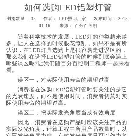
如何选购LED铝塑灯管
浏览数量：
38
作者： LED照明厂家 发布时间： 2018-
01-16 来源：
百分百照明
["wechat","weibo","qzone","douban","email"]
随着科学技术的发展，LED灯的种类越来越
多，让人在选择的时候眼花缭乱，如果不是有所
认识，在LED灯具选购上是很容易走进误区的，
那么我们在选择LED铝塑灯管的时候到底会遇上
哪些误区呢?让我们随百分百照明工程师一起来看
看。
误区一，对实际使用寿命的期望过高
消费者在选购LED铝塑灯管时要关注的是它
的光衰速度，而不是使用时间，消费者切莫对实
际使用寿命的期望过高。
误区二，把实际发光角度当成有效角度
因此，消费者在选购产品时应该关注产品的
实际发光角度，计算工程中所用产品数量时，以
实际发光角度为准，有效发光角度只可以作为参