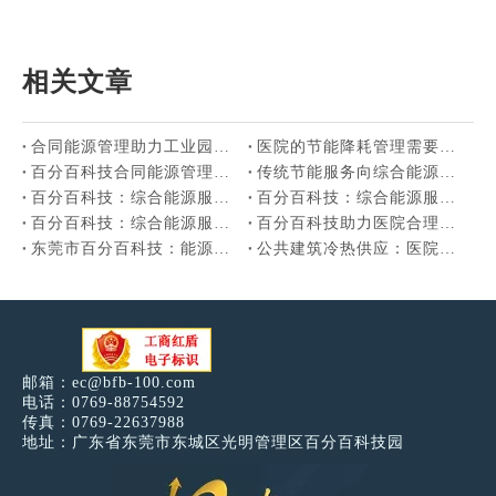
相关文章
合同能源管理助力工业园区实现低碳发展
医院的节能降耗管理需要综合能源服务指路
百分百科技合同能源管理赋能医院绿色低碳转型
传统节能服务向综合能源服务升级，百分百科技综合能源服务商
百分百科技：综合能源服务关键技术分析报告
百分百科技：综合能源服务最近已经几乎不热了？！
百分百科技：综合能源服务发展现状、趋势及案例分析
百分百科技助力医院合理使用能源，不断提高能源利用效率
东莞市百分百科技：能源托管打造“低碳医院”样板
公共建筑冷热供应：医院如何通过综合能源服务实现节能？
邮箱：
ec@bfb-100.com
电话：0769-88754592
传真：0769-22637988
地址：广东省东莞市东城区光明管理区百分百科技园