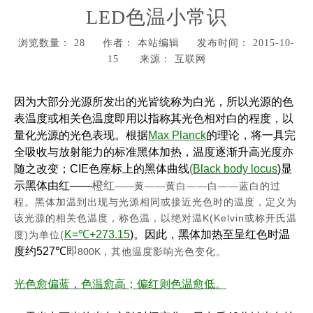
LED色温小常识
浏览数量：
28
作者： 本站编辑 发布时间： 2015-10-
15 来源：
互联网
["wechat","weibo","qzone","douban","email"]
因为大部分光源所发出的光皆统称为白光，所以光源的色
表温度或相关色温度即用以指称其光色相对白的程度，以
量化光源的光色表现。根据
Max Planck
的理论，将一具完
全吸收与放射能力的标准黑体加热，温度逐渐升高光度亦
随之改变；
CIE
色座标上的黑体曲线
(
Black body locus
)
显
示黑体由红
——
橙红
——
——
——
——
黄
黄白
白
蓝白的过
程。黑体加温到出现与光源相同或接近光色时的温度，定义为
K(Kelvin
该光源的相关色温度，称色温，以绝对温
或称开氏温
K=℃+273.15
)
。因此，黑体加热至呈红色时温
)
(
度
为单位
度约
527℃
即
800K
，其他温度影响光色变化。
光色愈偏蓝，色温愈高；偏红则色温愈低。