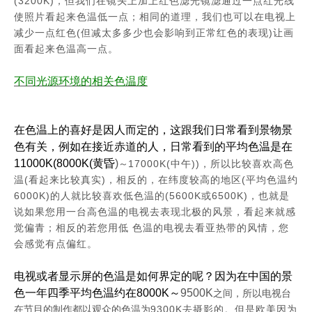
(3200K)
，但我们在镜头上加上红色滤光镜滤通过一点红光线
使照片看起来色温低一点；相同的道理，我们也可以在电视上
(
)
减少一点红色
但减太多多少也会影响到正常红色的表现
让画
面看起来色温高一点。
不同光源环境的相关色温度
在色温上的喜好是因人而定的，这跟我们日常看到景物景
色有关，例如在接近赤道的人，日常看到的平均色温是在
11000K(8000K(
黄昏
)
17000K(
))
～
中午
，所以比较喜欢高色
(
)
(
温
看起来比较真实
，相反的，在纬度较高的地区
平均色温约
6000K)
(5600K
6500K)
的人就比较喜欢低色温的
或
，也就是
说如果您用一台高色温的电视去表现北极的风景，看起来就感
觉偏青；相反的若您用低 色温的电视去看亚热带的风情，您
会感觉有点偏红。
电视或者显示屏的色温是如何界定的呢？因为在中国的景
色一年四季平均色温约在
8000K
～
9500K
之间，所以电视台
9300K
在节目的制作都以观众的色温为
去摄影的。但是欧美因为