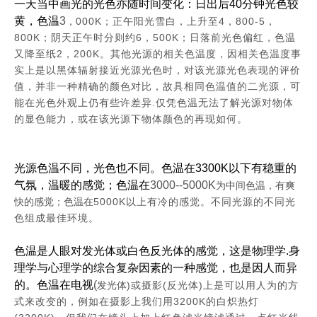
一天当中画光的光色亦随时间变化：日出后
40
分钟光色较
黄，色温
3
000K
4
800-5
，
；正午阳光雪白，上升至
，
，
800K
6
500K
；阴天正午时分则约
，
；日落前光色偏红，色温
2
200K
又降至纸
，
。其他光源的相关色温度，因相关色温度事
实上是以黑体辐射接近光源光色时，对该光源光色表现的评价
值，并非一种精确的颜色对比，故具相同色温值的二光源，可
.
能在光色外观上仍有些许差异
仅凭色温无法了解光源对物体
的显色能力，或在该光源下物体颜色的再现如何。
光源色温不同，光色也不同。色温在
3300K
以下有稳重的
气氛，温暖的感觉；色温在
3000--5000K
为中间色温，有爽
5000K
快的感觉；色温在
以上有冷的感觉。不同光源的不同光
色组成最佳环境。
色温是人眼对发光体或白色反光体的感觉，这是物理学
.
身
理学与心理学的综合复杂因素的一种感觉，也是因人而异
的。色温在电视
(
)
(
)
发光体
或摄影
反光体
上是可以用人为的方
3200K
式来改变的，例如在摄影上我们用
的白炽热灯