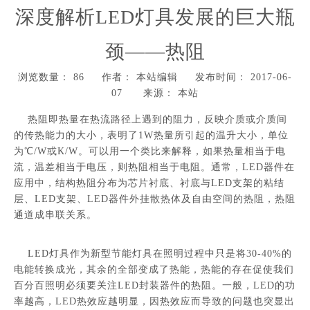
深度解析LED灯具发展的巨大瓶
颈——热阻
浏览数量：
86
作者： 本站编辑 发布时间： 2017-06-
07 来源：
本站
["wechat","weibo","qzone","douban","email"]
热阻即热量在热流路径上遇到的阻力，反映介质或介质间
的传热能力的大小，表明了1W热量所引起的温升大小，单位
为℃/W或K/W。可以用一个类比来解释，如果热量相当于电
流，温差相当于电压，则热阻相当于电阻。通常，LED器件在
应用中，结构热阻分布为芯片衬底、衬底与LED支架的粘结
层、LED支架、LED器件外挂散热体及自由空间的热阻，热阻
通道成串联关系。
LED灯具作为新型节能灯具在照明过程中只是将30-40%的
电能转换成光，其余的全部变成了热能，热能的存在促使我们
百分百照明必须要关注LED封装器件的热阻。一般，LED的功
率越高，LED热效应越明显，因热效应而导致的问题也突显出