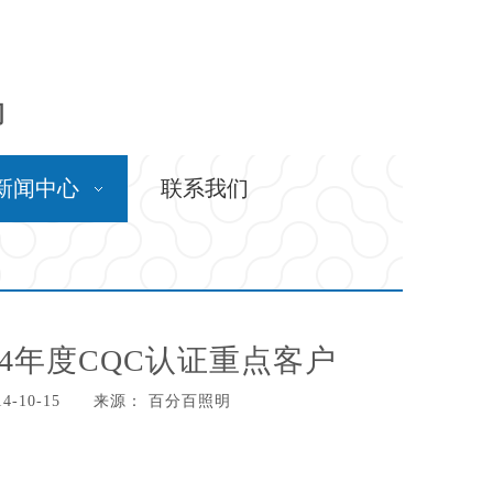
问
新闻中心
联系我们
4年度CQC认证重点客户
-10-15 来源：
百分百照明