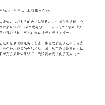
2014年度CQC认证重点客户。
认证体系认证业务的合法认证机构。中国质量认证中心
性产品认证和CDM审定与核查 。CQC的产品认证业务
好农业规范认证、有机产品认证等）等认证业务。
证服务提供便捷服务；也进一步借助质量认证中心专家
利于保护消费者的合法权益，因为只有通过质量体系认
不断完善质量体系认证，为消费者提供优质高效的产