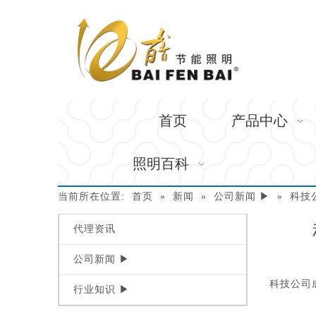
首页
产品中心
照明百科
当前所在位置:
首页
»
新闻
»
公司新闻 ▶
»
科技
代理资讯
公司新闻 ▶
["wechat"
科技公司
行业知识 ▶