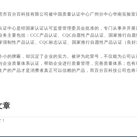
莞市百分百科技有限公司被中国质量认证中心广州分中心华南实验室评为
认证中心是经国家认证认可监督管理委员会批准的，专门从事并开展
业务主要包括：CCC产品认证、CQC自愿性产品认证、国家推行自愿
家强制性产品认证、CQC标志认证、国家推行自愿性产品认证（良
小小的牌匾，却沉淀了企业的实力。被评为此荣号，不仅能为公司认
与企业质量体系认证，帮助企业进行质量管理，完善质量体系；也有
生产的产品才是消费者真正可以信赖的产品，而百分百科技公司也将
文章
空！