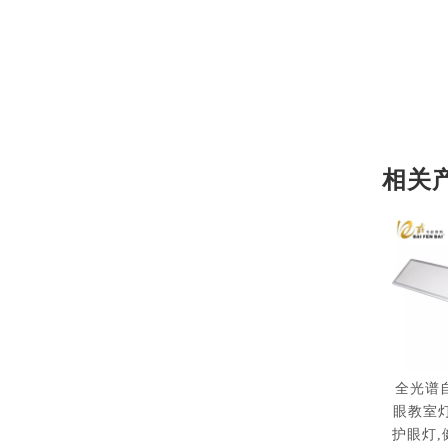
相关
全光谱
眼教室
护眼灯,