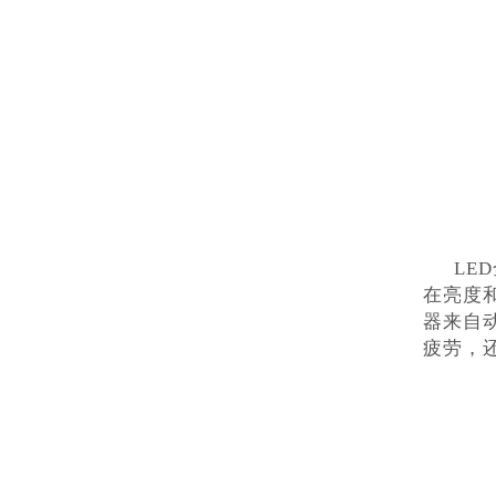
LE
在亮度
器来自
疲劳，