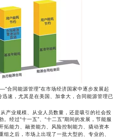
“合同能源管理”在市场经济国家中逐步发展起
十分迅速，尤其是在美国、加拿大，合同能源管理已
论从产业规模、从业人员数量，还是吸引的社会投
勃。
经过“十一五”、“十二五”期间的发展，节能服
开拓能力、融资能力、风险控制能力、撬动资本
重组之后，市场上出现了一批大型的、专业的、