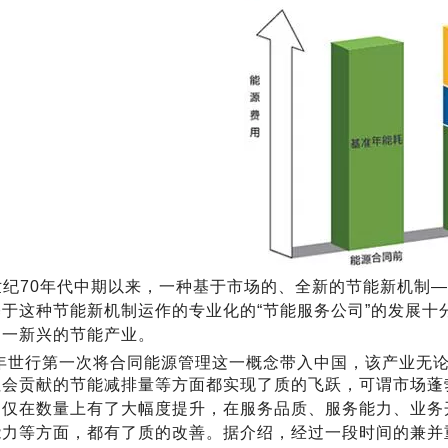
70年代中期以来，一种基于市场的、全新的节能新机制——
基于这种节能新机制运作的专业化的“节能服务公司”的发展
为一新兴的节能产业。
6年世行第一次将合同能源管理这一概念带入中国，该产业无
社会贡献的节能减排量等方面都实现了质的飞跃，可谓市场蓬
不仅在数量上有了大幅度提升，在服务品质、服务能力、业务
能力等方面，都有了质的改善。据介绍，经过一段时间的兼并