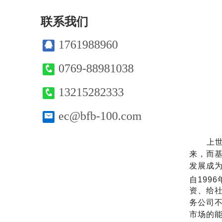
联系我们
1761988960
0769-88981038
13215282333
ec@bfb-100.com
上世纪
来，而
发展成
自199
资、给
务公司
市场的