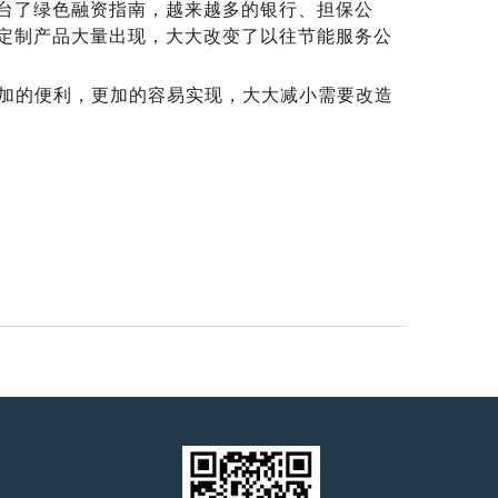
台了绿色融资指南，越来越多的银行、担保公
定制产品大量出现，大大改变了以往节能服务公
的便利，更加的容易实现，大大减小需要改造