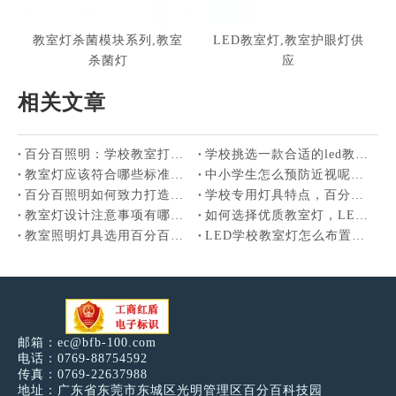
教室灯杀菌模块系列,教室
LED教室灯,教室护眼灯供
杀菌灯
应
相关文章
百分百照明：学校教室打造什么样的护眼照明环境好？
学校挑选一款合适的led教室灯，应该知道哪些注意事项
教室灯应该符合哪些标准，护眼教室灯认准正规厂家百分百照明
中小学生怎么预防近视呢？近视防控新战场是教室照明
百分百照明如何致力打造教室优质照明光环境的
学校专用灯具特点，百分百LED教室灯具
教室灯设计注意事项有哪些，百分百LED教室灯
如何选择优质教室灯，LED教室灯价格多少钱
教室照明灯具选用百分百，广东LED教室灯厂家
LED学校教室灯怎么布置，LED教室灯黑板灯
邮箱：
ec@bfb-100.com
电话：0769-88754592
传真：0769-22637988
地址：广东省东莞市东城区光明管理区百分百科技园