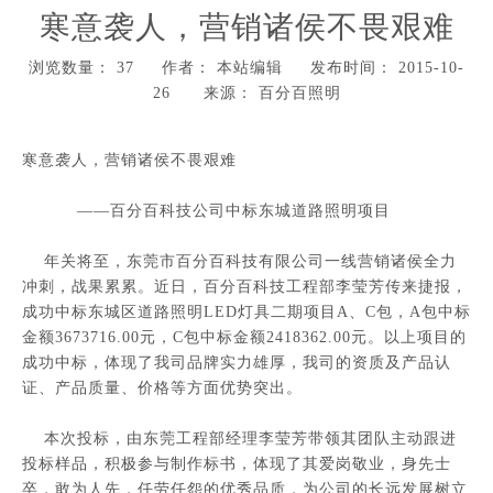
寒意袭人，营销诸侯不畏艰难
浏览数量：
37
作者： 本站编辑 发布时间： 2015-10-
26 来源：
百分百照明
["wechat","weibo","qzone","douban","email"]
寒意袭人，营销诸侯不畏艰难
——百分百科技公司中标东城道路照明项目
年关将至，东莞市百分百科技有限公司一线营销诸侯全力
冲刺，战果累累。近日，百分百科技工程部李莹芳传来捷报，
成功中标东城区道路照明LED灯具二期项目A、C包，A包中标
金额3673716.00元，C包中标金额2418362.00元。以上项目的
成功中标，体现了我司品牌实力雄厚，我司的资质及产品认
证、产品质量、价格等方面优势突出。
本次投标，由东莞工程部经理李莹芳带领其团队主动跟进
投标样品，积极参与制作标书，体现了其爱岗敬业，身先士
卒，敢为人先，任劳任怨的优秀品质，为公司的长远发展树立