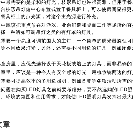
最需要的是柔和的灯光，枝形吊灯也许很高雅，但用于餐厅
一台枝形吊灯偏中心布置或置于餐具柜上，可以使房间显得更
或餐具柜上的点光源，对这个主光源进行补充。
应该把重点放在对游戏、业余消遣和桌面工作等场所的直接
选择一种诸如可调吊灯之类的有灯罩的灯具。
要一个亮度可调范围大的主灯，一个简单的调光器旋钮可以
光等不同效果灯光，另外，还需要不同用途的灯具，例如床侧
房里，应优先选择设于天花板或墙上的灯具，而非易碎的
里，应该是一种令人有安全感的灯光，用梳妆镜两边的灯
要可提高效率的多用途照明，例如备餐等各项活动所需的
题在购买LED灯具之前就要考虑好，要不然选购的LED照
合、环境的氛围和使用需求，才能使LED照明灯具发挥出最大
文章