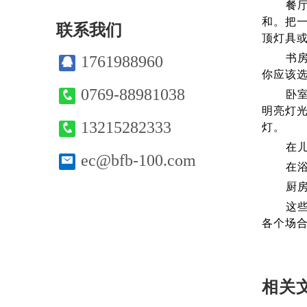
餐厅中
和。把
联系我们
顶灯具
书房中
1761988960
你应该
0769-88981038
卧室需
明亮灯
13215282333
灯。
在儿童
ec@bfb-100.com
在浴室
厨房需
这些问
各个场
相关