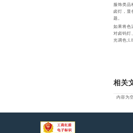
服饰类品
卤灯，显
题。
如果将色
对卤钨灯
光调色;
相关
内容为