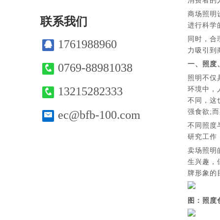
消费者的
商场照明
联系我们
进行科学
同时，合
1761988960
力吸引到
一、照度
0769-88981038
照明不仅
13215282333
环境中，
不同，这
强食欲;
ec@bfb-100.com
不同照度
研究工作
卖场照明
生兴趣，
牌形象的
图：照度