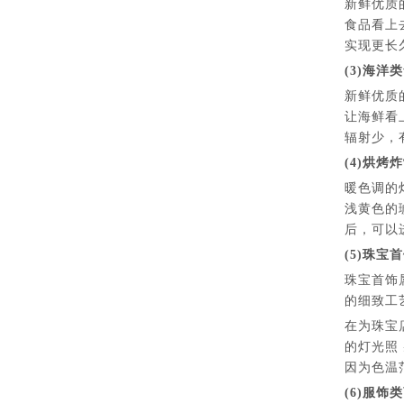
新鲜优质
食品看上
实现更长
(3)海洋
新鲜优质
让海鲜看
辐射少，
(4)烘烤
暖色调的
浅黄色的
后，可以
(5)珠宝
珠宝首饰
的细致工
在为珠宝
的灯光照
因为色温
(6)服饰