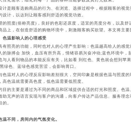
人性化需求，细化到每一产品的各种性能参数及其灯光效果。
设计是顾客选购商品的行为、在浏览、选择过程中，根据顾客的视觉
的设计，以达到让顾客感到舒适的视觉功效。
理的照度(俗称亮度)，良好的色彩还原度，适宜的亮度分布，以及舒
商品上，在创造舒适的购物环境中，刺激顾客购买欲望。本文将主要
、色温影响人的心理感受
具有照亮的功能，同时也对人的心理产生影响：色温越高给人的感觉
人的脉搏会 加快，血压有所升高，情绪容易兴奋冲动;蓝色环境中，
也与人看到物品的本能反应有关，比如看 到红色、黄色就会想到苹
而黑绿色、蓝绿色感觉苦涩，会影响胃口。
与色温对人的心理反应影响差别很大，空间印象是根据色温与照度的
，高色温就需要高色度，低色温需要低照度。
的目的主要是通过为不同的商品和区域提供合适的灯光和照度、色温
借助无声的语言实现与客户的沟通，向客户传达产品信息、服务理念
目的。
色温不同，房间内的气氛变化。