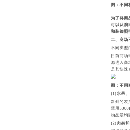
图：不同
为了将商
可以从演
和装饰照
二、商场
不同类型
目前商场
源进入商
是其快速
图：不同
(1)水果
新鲜的农
蔬用330
物品最绚
(2)肉类