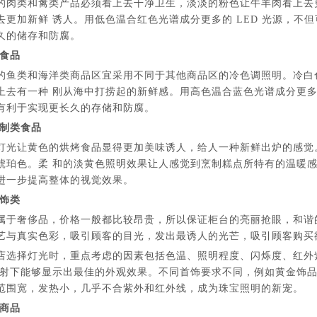
的肉类和禽类产品必须看上去干净卫生，淡淡的粉色让牛羊肉看上去
去更加新鲜 诱人。用低色温合红色光谱成分更多的 LED 光源，
久的储存和防腐。
类食品
的鱼类和海洋类商品区宜采用不同于其他商品区的冷色调照明。冷白
上去有一种 刚从海中打捞起的新鲜感。用高色温合蓝色光谱成分更多
有利于实现更长久的存储和防腐。
炸制类食品
灯光让黄色的烘烤食品显得更加美味诱人，给人一种新鲜出炉的感觉
琥珀色。柔 和的淡黄色照明效果让人感觉到烹制糕点所特有的温暖
进一步提高整体的视觉效果。
首饰类
属于奢侈品，价格一般都比较昂贵，所以保证柜台的亮丽抢眼，和谐
艺与真实色彩，吸引顾客的目光，发出最诱人的光芒，吸引顾客购买
店选择灯光时，重点考虑的因素包括色温、照明程度、闪烁度、红外紫外线
 射下能够显示出最佳的外观效果。不同首饰要求不同，例如黄金饰品
范围宽，发热小，几乎不合紫外和红外线，成为珠宝照明的新宠。
类商品