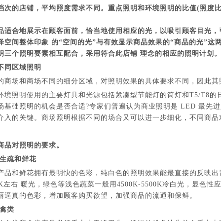
档次的店铺，平均照度需求不同。重点照明和环境照明的比值(照度比
品适合地展示在顾客面前，恰当地使用相应的光，以吸引顾客目光，
绎空间整体印象 的“空间的光”与有效显示商品效果的“商品的光”
明三个照明要素相互配合，采用符合此店铺 理念的相应的照明计划
不同区域照明
的商场和商场不同的细分区域，对照明效果的具体要求不同，因此其
环境照明使用的主要灯具和光源包括紧凑型节能灯的筒灯和T5/T8的
场基础照明的机会是否合适?专家们普遍认为商业照明是 LED 最
介入的关键。商场照明根据不同的场合又可以进一步细化，不同商品
商品对照明的要求。
、生疏和鲜花
产品和鲜花拥有最明快的色彩，纯白色的照明效果能最直接的反映出
0K左右 暖光，绿色等浅色蔬菜一般用4500K-5500K冷白光，显色
丽逼真的色彩，增加顾客购买欲望，加强商品的流通和保鲜。
和禽类