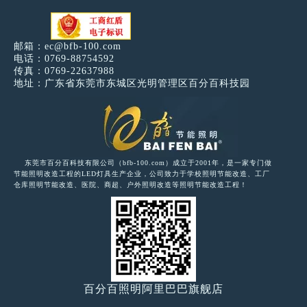
邮箱：
ec@bfb-100.com
电话：0769-88754592
传真：0769-22637988
地址：广东省东莞市东城区光明管理区百分百科技园
东莞市百分百科技有限公司（bfb-100.com）成立于2001年，是一家专门做
节能照明改造工程的LED灯具生产企业，公司致力于学校照明节能改造、工厂
仓库照明节能改造、医院、商超、户外照明改造等照明节能改造工程！
百分百照明阿里巴巴旗舰店