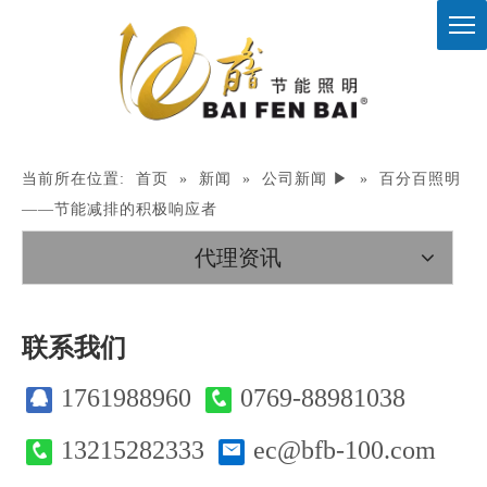
当前所在位置:
首页
»
新闻
»
公司新闻 ▶
»
百分百照明
——节能减排的积极响应者
代理资讯
联系我们
1761988960
0769-88981038
13215282333
ec@bfb-100.com